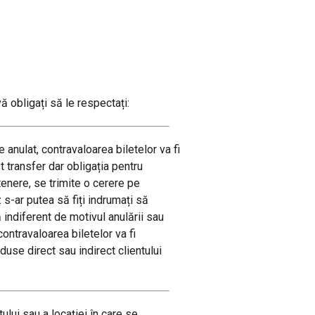
vă obligați să le respectați:
 anulat, contravaloarea biletelor va fi
 transfer dar obligația pentru
tenere, se trimite o cerere pe
s-ar putea să fiți indrumați să
 indiferent de motivul anulării sau
ontravaloarea biletelor va fi
duse direct sau indirect clientului
ului sau a locației în care se