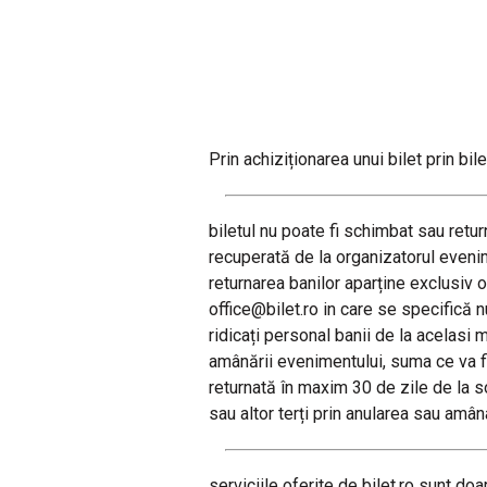
Prin achiziționarea unui bilet prin bil
biletul nu poate fi schimbat sau retur
recuperată de la organizatorul evenim
returnarea banilor aparține exclusiv 
office@bilet.ro in care se specifică 
ridicați personal banii de la acelasi 
amânării evenimentului, suma ce va fi
returnată în maxim 30 de zile de la so
sau altor terți prin anularea sau amâ
serviciile oferite de bilet.ro sunt do