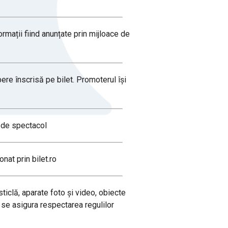
rmații fiind anunțate prin mijloace de
epere înscrisă pe bilet. Promoterul își
i de spectacol
onat prin bilet.ro
ticlă, aparate foto și video, obiecte
 a se asigura respectarea regulilor