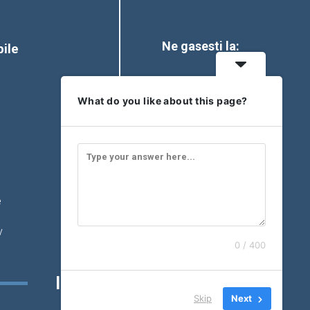
Ne gasesti la:
bile
What do you like about this page?
e
v
0 / 400
Inscrie-te la newsletter
Skip
Next