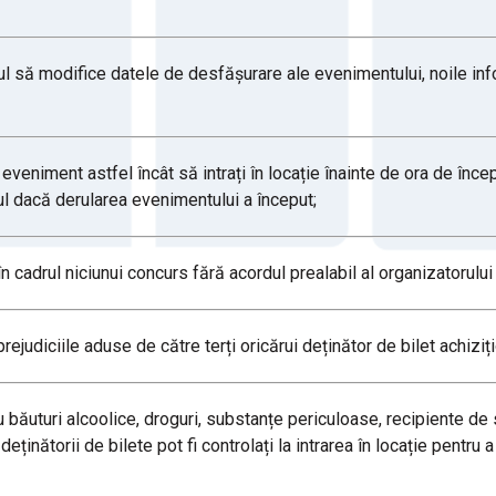
l să modifice datele de desfășurare ale evenimentului, noile info
a eveniment astfel încât să intrați în locație înainte de ora de înc
ul dacă derularea evenimentului a început;
în cadrul niciunui concurs fără acordul prealabil al organizatorulu
ejudiciile aduse de către terți oricărui deținător de bilet achiziți
 băuturi alcoolice, droguri, substanțe periculoase, recipiente de s
eținătorii de bilete pot fi controlați la intrarea în locație pentru