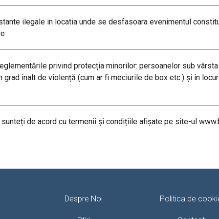
tante ilegale in locatia unde se desfasoara evenimentul constitui
re
i reglementările privind protecția minorilor: persoanelor sub vârsta 
grad înalt de violență (cum ar fi meciurile de box etc.) și în locu
sunteți de acord cu termenii și condițiile afișate pe site-ul www.b
Despre Noi
Politica de cooki