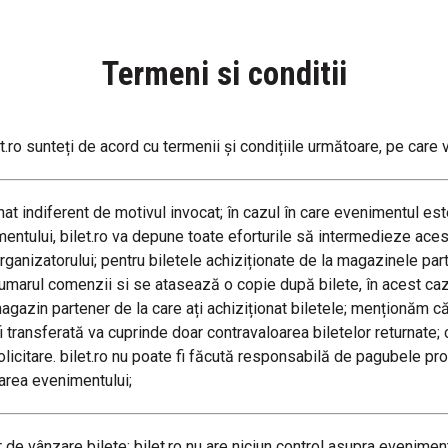
Termeni si conditii
et.ro sunteți de acord cu termenii și condițiile următoare, pe care 
nat indiferent de motivul invocat; în cazul în care evenimentul este
entului, bilet.ro va depune toate eforturile să intermedieze acest
organizatorului; pentru biletele achiziționate de la magazinele par
numarul comenzii si se atasează o copie după bilete, în acest caz 
magazin partener de la care ați achiziționat biletele; menționăm că
 transferată va cuprinde doar contravaloarea biletelor returnate; c
licitare. bilet.ro nu poate fi făcută responsabilă de pagubele pro
narea evenimentului;
ar de vânzare bilete; bilet.ro nu are niciun control asupra eveniment