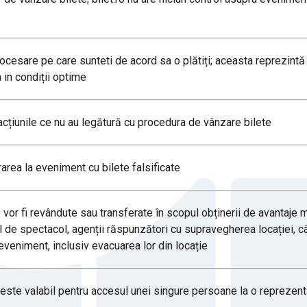
procesare pe care sunteti de acord sa o plătiți; aceasta reprezint
in condiții optime
acțiunile ce nu au legătură cu procedura de vânzare bilete
trarea la eveniment cu bilete falsificate
 vor fi revândute sau transferate în scopul obținerii de avantaje m
l de spectacol, agenții răspunzători cu supravegherea locației, cât
a eveniment, inclusiv evacuarea lor din locație
ul este valabil pentru accesul unei singure persoane la o repreze