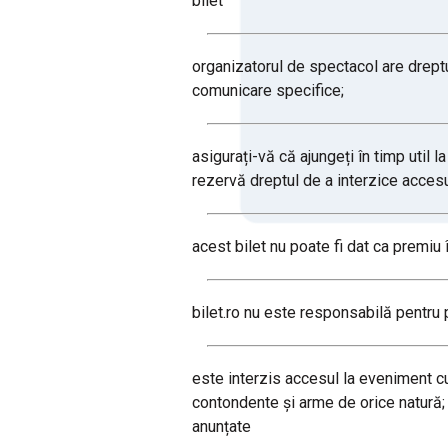
bilet
organizatorul de spectacol are dreptu
comunicare specifice;
asigurați-vă că ajungeți în timp util l
rezervă dreptul de a interzice acces
acest bilet nu poate fi dat ca premiu 
bilet.ro nu este responsabilă pentru pr
este interzis accesul la eveniment cu
contondente și arme de orice natură; d
anunțate