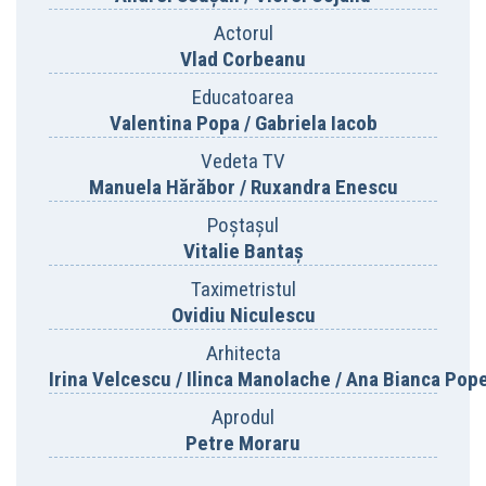
Actorul
Vlad Corbeanu
Educatoarea
Valentina Popa / Gabriela Iacob
Vedeta TV
Manuela Hărăbor / Ruxandra Enescu
Poștașul
Vitalie Bantaș
Taximetristul
Ovidiu Niculescu
Arhitecta
Irina Velcescu / Ilinca Manolache / Ana Bianca Pop
Aprodul
Petre Moraru