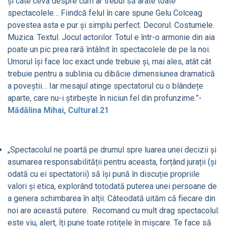
și câte ceva despre cum ar trebui să arate toate
spectacolele… Fiindcă felul în care spune Gelu Colceag
povestea asta e pur și simplu perfect. Decorul. Costumele.
Muzica. Textul. Jocul actorilor. Totul e într-o armonie din aia
poate un pic prea rară întâlnit în spectacolele de pe la noi.
Umorul își face loc exact unde trebuie și, mai ales, atât cât
trebuie pentru a sublinia cu dibăcie dimensiunea dramatică
a poveștii… Iar mesajul atinge spectatorul cu o blândețe
aparte, care nu-i știrbește în niciun fel din profunzime.”-
Mădălina Mihai, Cultural.21
„Spectacolul ne poartă pe drumul spre luarea unei decizii și
asumarea responsabilității pentru aceasta, forțând jurații (și
odată cu ei spectatorii) să își pună în discuție propriile
valori și etica, explorând totodată puterea unei persoane de
a genera schimbarea în alții. Câteodată uităm că fiecare din
noi are această putere. Recomand cu mult drag spectacolul:
este viu, alert, îți pune toate rotițele în mișcare. Te face să