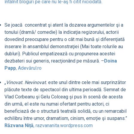
întâlnit bloguri pe care nu le-aş fi citit niciodată.
Se joacă concentrat şi atent la dozarea argumentelor şi a
tonului (dramă/ comedie) la indicaţia regizorului, actorii
dovedind preocupare pentru o cât mai bună şi diferenţiată
inserare în ansamblul demonstraţiei (Mai toate rolurile au
dubluri). Publicul empatizează cu propunerea acestei
dezbateri sui generis, reacţionând pe măsură. –
Doina
Papp
, Adevărul.ro
„
Vinovat. Nevinovat.
este unul dintre cele mai surprinzător
plăcute texte de spectacol din ultima perioadă. Semnat de
Vlad Corbeanu şi Gelu Colceag şi pus în scenă de acesta
din urmă, el este nu numai ofertant pentru actori, ci
beneficiază de o structură teatrală solidă, cu un remarcabil
echilibru între umor, dramatism, cinism, emoţie şi suspans.”
Răzvana Niță
, razvananita.wordpress.com