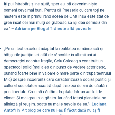
îți pui întrebări, și ne ajută, sper eu, să devenim niște
oameni ceva mai buni. Pentru că “meseria cu care toți ne
naștem este în primul rând aceea de OM! Însă este atât de
grea încât cei mai mulți se grăbesc să își dea demisia din
ea.” –
Adriana pe Blogul Trăiește altă poveste
„Pe un text excelent adaptat la realitatea românească și
hățișurile justiției ei, atât de răscolite în ultimii ani ai
democrației noastre fragile, Gelu Colceag a construit un
spectacol solid (mai ales din punct de vedere actoricesc,
punând foarte bine în valoare o mare parte din trupa teatrului
Mic) despre incoerența care caracterizează social, politic și
cultural societatea noastră după treizeci de ani de căutări
prin libertate. Greu să căutăm dreptate într-un astfel de
climat. Și mai greu s-o găsim. Iar când totuși planetele se
aliniază și reușim, poate nu mai e nevoie de ea.”-
Luciana
Antofi
în Alt blog pe care nu l-aş fi făcut dacă nu aş fi