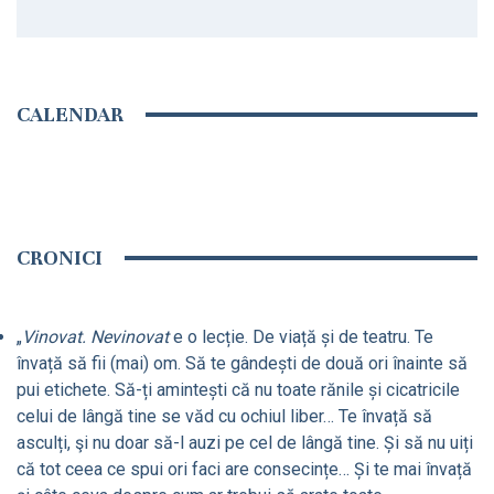
CALENDAR
CRONICI
„
Vinovat. Nevinovat
e o lecție. De viață și de teatru. Te
învață să fii (mai) om. Să te gândești de două ori înainte să
pui etichete. Să-ți amintești că nu toate rănile și cicatricile
celui de lângă tine se văd cu ochiul liber… Te învață să
asculți, şi nu doar să-l auzi pe cel de lângă tine. Și să nu uiți
că tot ceea ce spui ori faci are consecințe… Și te mai învață